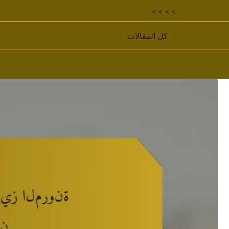
< < < <
كل المقالات