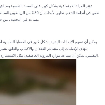
تؤثر العزلة الاجتماعية بشكل كبير على الصحة النفسية بعد انته
نقص في أنظمة الدعم. تظهر ال
يساعد في التخفيف من هذه الآثار السلبية. يعد الانخراط في الأنشطة الاجتماعية والبحث عن الشبكات الداعمة أمرًا حيويًا لتحسين الرفاهية النفسية خلال هذا الانتقال.
يمكن أن تسهم الإصابات البدنية بشكل كبير في القضايا النفسية ل
النفسي. يمكن أن تساعد موارد المرونة العاطفية، مثل الاستشارة ومجموعات الدعم، في التعامل مع هذه التحديات. من الضروري معالجة كل من الصحة البدنية والنفسية لتحقيق التعافي الشامل والرفاهية.