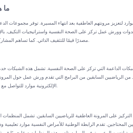
ما ه
رد لتعزيز مرونتهم العاطفية بعد انتهاء المسيرة. توفر مجموعات الد
دوات وورش عمل تركز على الصحة النفسية واستراتيجيات التكيف. بالإضا
مصدرًا قيمًا للتثقيف الذاتي. كما تساهم المشاركة في الأنشطة البدنية وممارسات اليقظة في تعزيز القوة العاطفية.
كات الداعمة التي تركز على الصحة النفسية. تشمل هذه الشبكات خدم
ن الرياضيين السابقين من البرامج التي تقدم ورش عمل حول المرونة ا
الإلكترونية موارد للتواصل مع محترفي الصحة النفسية المتخصصين في القضايا المتعلقة بالرياضة.
تركيز على المرونة العاطفية للرياضيين السابقين. تشمل المنظمات ال
لمحتاجين. تقدم الرابطة الوطنية للأمراض النفسية موارد تعليمية ودع
ة لتعزيز الوعي وتوفير الموارد. تلعب هذه المنظمات دورًا حيويًا في تل